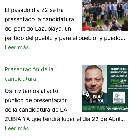
Guerrero
El pasado día 22 se ha
(Portavoz
presentado la candidatura
de
del partido Lazubiaya, un
Lazubiaya)
partido del pueblo y para el pueblo, y puedo…
pasa
:
Leer más
a
Presentación
formar
de
parte
Presentación de la
la
de
candidatura
candidatura
la
Os invitamos al acto
Ejecutiva
público de presentación
Nacional
de la candidatura de LA
de
ZUBIA YA que tendrá lugar el día 22 de Abril…
la
:
Leer más
organización
Presentación