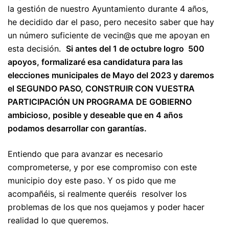
la gestión de nuestro Ayuntamiento durante 4 años,
he decidido dar el paso, pero necesito saber que hay
un número suficiente de vecin@s que me apoyan en
esta decisión.
Si antes del 1 de octubre l
ogro
500
apoyos, formalizar
é
esa candidatura para las
elecciones municipales de Mayo del 2023 y daremos
el SEGUNDO PASO, CONSTRUIR CON VUESTRA
PARTICIPACI
Ó
N UN PROGRAMA DE GOBIERNO
ambicioso, posible y deseable que en 4 a
ñ
os
podamos desarrollar con garant
í
as.
Entiendo que para avanzar es necesario
comprometerse, y por ese compromiso con este
municipio doy este paso. Y os pido que me
acompañéis, si realmente queréis resolver los
problemas de los que nos quejamos y poder hacer
realidad lo que queremos.